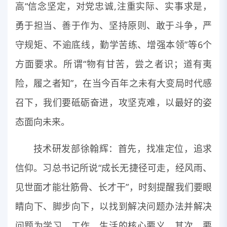
高“信念坚定，对党忠诚,注重实际、实事求是，
勇于担当、善于作为、坚持原则、敢于斗争，严
守规矩、不逾底线，勤学苦练、增强本领”等6个
方面要求。所谓“物有甘苦，尝之者识；道有夷
险，履之者知”，在当今百年之未有大变局时代感
召下，我们要砥砺奋进，攻坚克难，以最好的姿
态面向未来。
技术研发部徐翰辉：首先，找准定位，追求
信仰。习总书记所说“成长无捷径可走，经风雨、
见世面才能壮筋骨、长才干”，时刻提醒我们要眼
睛向下、脚步向下，以找到解决问题办法并解决
问题为学习、工作、生活的核心要义。其次，要