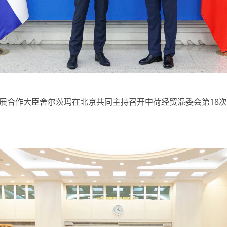
合作大臣舍尔茨玛在北京共同主持召开中荷经贸混委会第18次